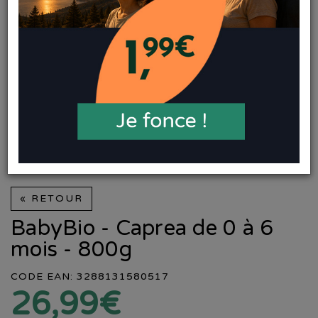
« RETOUR
BabyBio - Caprea de 0 à 6
mois - 800g
CODE EAN: 3288131580517
26,99€