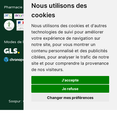
Nous utilisons des
Pharmacie en ligne agréée
Paiement sécurisé
cookies
Nous utilisons des cookies et d'autres
technologies de suivi pour améliorer
votre expérience de navigation sur
Modes de livraison
Suivez-nous sur
notre site, pour vous montrer un
contenu personnalisé et des publicités
ciblées, pour analyser le trafic de notre
site et pour comprendre la provenance
de nos visiteurs.
J'accepte
Je refuse
Changer mes préférences
Soopur : Cosmétiques, soin de la peau, maquillage, toutes vos
Posez une question
marques de beauté.
à votre pharmacien
© 2014-2026
PHARMALEO, PHARMACIE PAQUE
– Tous droits
,
réservés –
Apotekisto