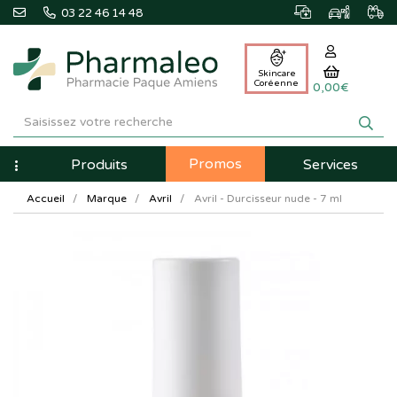
03 22 46 14 48
Skincare
Coréenne
0,00€
Pharmaleo
Pharmacie
Promos
Navigation
Produits
Services
Paque
Accueil
Marque
Avril
Avril - Durcisseur nude - 7 ml
Amiens