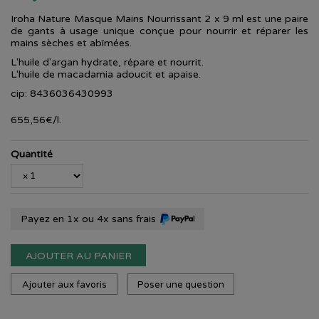
Iroha Nature Masque Mains Nourrissant 2 x 9 ml est une paire
de gants à usage unique conçue pour nourrir et réparer les
mains sèches et abîmées.
L'huile d'argan hydrate, répare et nourrit.
L'huile de macadamia adoucit et apaise.
cip: 8436036430993
655
,
56
€
/
l.
Quantité
Payez en 1x ou 4x sans frais
AJOUTER AU PANIER
Ajouter aux favoris
Poser une question