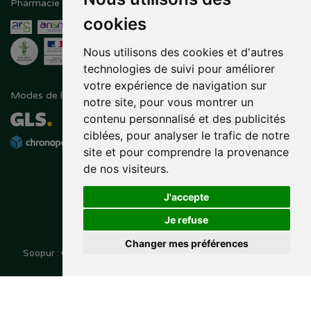
Pharmacie en ligne agréée
Paiement sécurisé
cookies
Nous utilisons des cookies et d'autres
technologies de suivi pour améliorer
votre expérience de navigation sur
Modes de livraison
Suivez-nous sur
notre site, pour vous montrer un
contenu personnalisé et des publicités
ciblées, pour analyser le trafic de notre
site et pour comprendre la provenance
de nos visiteurs.
J'accepte
Je refuse
Changer mes préférences
Soopur : Cosmétiques, soin de la peau, maquillage, toutes vos
Posez une question
marques de beauté.
à votre pharmacien
© 2014-2026
PHARMALEO, PHARMACIE PAQUE
– Tous droits
,
réservés –
Apotekisto
pharmacie