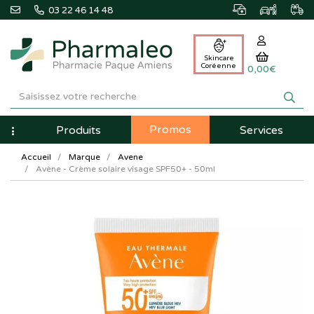
03 22 46 14 48
Skincare
Coréenne
0,00€
Pharmaleo
Pharmacie
Promos
Navigation
Produits
Services
Paque
Accueil
Marque
Avene
Amiens
Avène - Crème solaire visage SPF50+ - 50ml