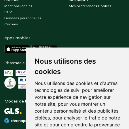
Livraison
Mes favoris
Mentions légales
Mes préférences Cookies
CGV
Données personnelles
Cookies
Apps mobiles
Nous utilisons des
Pharmacie en ligne agréée
Paiement sécurisé
cookies
Nous utilisons des cookies et d'autres
technologies de suivi pour améliorer
votre expérience de navigation sur
Modes de livraison
Suivez-nous sur
notre site, pour vous montrer un
contenu personnalisé et des publicités
ciblées, pour analyser le trafic de notre
site et pour comprendre la provenance