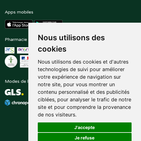
Apps mobiles
Nous utilisons des
Pharmacie en ligne agréée
Paiement sécurisé
cookies
Nous utilisons des cookies et d'autres
technologies de suivi pour améliorer
votre expérience de navigation sur
Modes de livraison
Suivez-nous sur
notre site, pour vous montrer un
contenu personnalisé et des publicités
ciblées, pour analyser le trafic de notre
site et pour comprendre la provenance
de nos visiteurs.
J'accepte
Je refuse