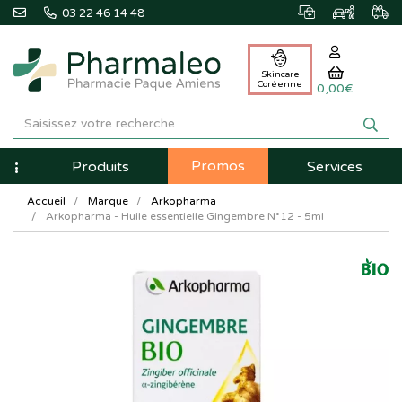
03 22 46 14 48
Skincare
Coréenne
0,00€
Pharmaleo
Pharmacie
Promos
Navigation
Produits
Services
Paque
Accueil
Marque
Arkopharma
Amiens
Arkopharma - Huile essentielle Gingembre N°12 - 5ml