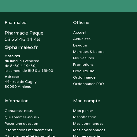
Pharmaleo
Officine
Pharmacie Paque
Accueil
03 22 46 14 48
Actualités
Lexique
@
pharmaleo.fr
Marques & Labos
Horaires
Nouveautés
du lundi au vendredi
Promotions
de 8h30 à 19h30,
le samedi de 8h30 à 19h00
Produits Bio
Adresse
Ordonnance
444 rue de Cagny
Ordonnance PRO
80090 Amiens
Information
Mon compte
Contactez-nous
Mon panier
Qui sommes-nous ?
Identification
Poser une question
Mes commandes
Informations médicaments
Mes coordonnées
Déclarer un effet indésirable
Ma messagerie