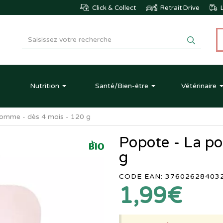
Click & Collect
Retrait Drive
L
Nutrition
Santé
/Bien-être
Vétérinaire
omme - dès 4 mois - 120 g
Popote - La p
g
CODE EAN: 37602628403
1,99€