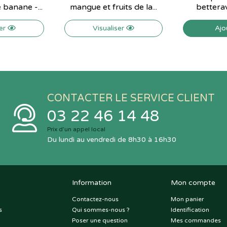
banane -...
mangue et fruits de la...
betterav
ser
Visualiser
Ajo
CONTACTER LE SERVICE CLIENT
03 22 46 14 48
Prix d’un appel local
Du lundi au vendredi de 8h30 à 16h30
Information
Mon compte
Contactez-nous
Mon panier
s
Qui sommes-nous ?
Identification
Poser une question
Mes commandes