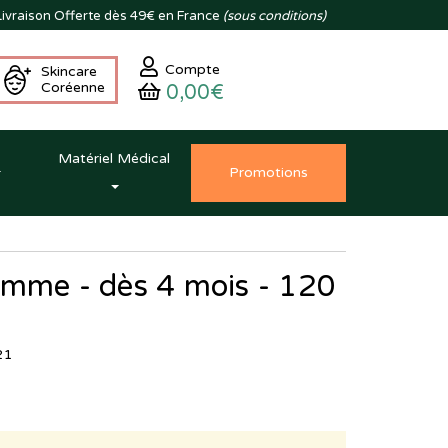
ivraison
Offerte dès 49€ en France
(sous conditions)
Compte
Skincare
Coréenne
0,00€
Matériel Médical
Promo
tion
s
omme - dès 4 mois - 120
21