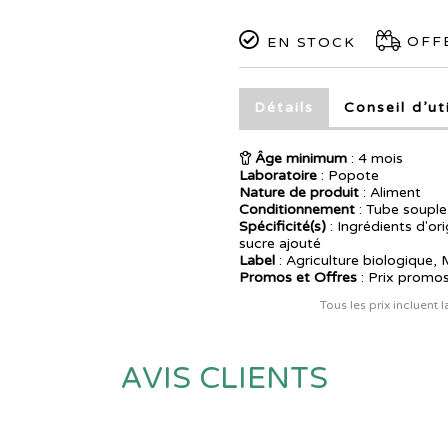
OFFE
EN STOCK
Détails
Conseil d’ut
Âge minimum
: 4 mois
Laboratoire
:
Popote
Nature de produit
: Aliment
Conditionnement
: Tube souple
Spécificité(s)
: Ingrédients d'or
sucre ajouté
Label
: Agriculture biologique,
Promos et Offres
: Prix promos
Tous les prix incluent 
AVIS CLIENTS