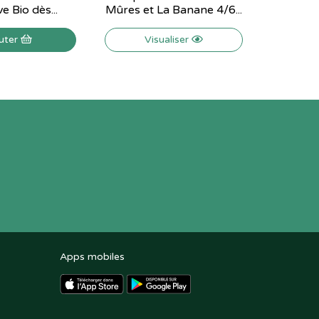
e Bio dès...
Mûres et La Banane 4/6...
uter
Visualiser
Apps mobiles