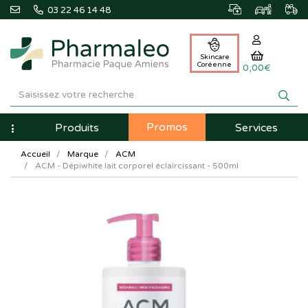
03 22 46 14 48
Skincare
Coréenne
0,00€
Pharmaleo
Pharmacie
Promos
Navigation
Produits
Services
Paque
Accueil
Marque
ACM
Amiens
ACM - Dépiwhite lait corporel éclaircissant - 500ml