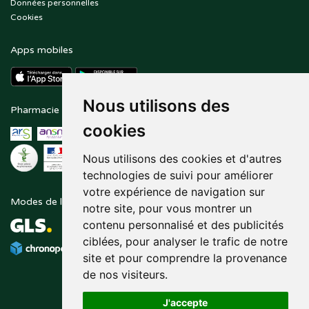
Données personnelles
Cookies
Apps mobiles
Nous utilisons des
Pharmacie en ligne agréée
Paiement sécurisé
cookies
Nous utilisons des cookies et d'autres
technologies de suivi pour améliorer
votre expérience de navigation sur
Modes de livraison
Suivez-nous sur
notre site, pour vous montrer un
contenu personnalisé et des publicités
ciblées, pour analyser le trafic de notre
site et pour comprendre la provenance
de nos visiteurs.
J'accepte