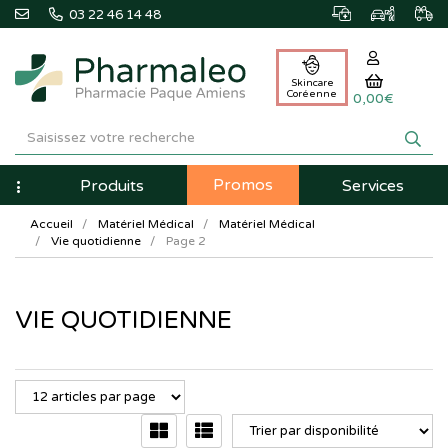
03 22 46 14 48
Skincare
Coréenne
0,00€
Pharmaleo
Pharmacie
Promos
Navigation
Produits
Services
Paque
Accueil
Matériel Médical
Matériel Médical
Amiens
Vie quotidienne
Page 2
VIE QUOTIDIENNE