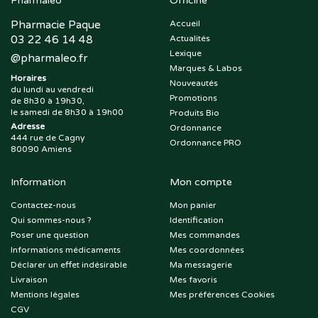
Pharmaleo
Officine
Pharmacie Paque
Accueil
03 22 46 14 48
Actualités
Lexique
@
pharmaleo.fr
Marques & Labos
Horaires
Nouveautés
du lundi au vendredi
Promotions
de 8h30 à 19h30,
le samedi de 8h30 à 19h00
Produits Bio
Adresse
Ordonnance
444 rue de Cagny
Ordonnance PRO
80090 Amiens
Information
Mon compte
Contactez-nous
Mon panier
Qui sommes-nous ?
Identification
Poser une question
Mes commandes
Informations médicaments
Mes coordonnées
Déclarer un effet indésirable
Ma messagerie
Livraison
Mes favoris
Mentions légales
Mes préférences Cookies
CGV