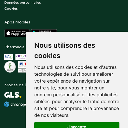
Données personnelles
Cookies
Apps mobiles
Nous utilisons des
Pharmacie en ligne agréée
Paiement sécurisé
cookies
Nous utilisons des cookies et d'autres
technologies de suivi pour améliorer
votre expérience de navigation sur
Modes de livraison
Suivez-nous sur
notre site, pour vous montrer un
contenu personnalisé et des publicités
ciblées, pour analyser le trafic de notre
site et pour comprendre la provenance
de nos visiteurs.
J'accepte