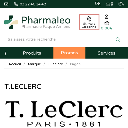
03 22 46 14 48
Skincare
Coréenne
0,00€
Pharmaleo
Pharmacie
Promos
Navigation
Produits
Services
Paque
Accueil
Marque
T.Leclerc
Page 5
Amiens
T.LECLERC