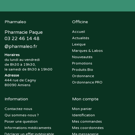
Pharmaleo
Officine
Pharmacie Paque
Accueil
03 22 46 14 48
Actualités
Lexique
@
pharmaleo.fr
Marques & Labos
Horaires
Nouveautés
du lundi au vendredi
Promotions
de 8h30 à 19h30,
le samedi de 8h30 à 19h00
Produits Bio
Adresse
Ordonnance
444 rue de Cagny
Ordonnance PRO
80090 Amiens
Information
Mon compte
Contactez-nous
Mon panier
Qui sommes-nous ?
Identification
Poser une question
Mes commandes
Informations médicaments
Mes coordonnées
Déclarer un effet indésirable
Ma messagerie