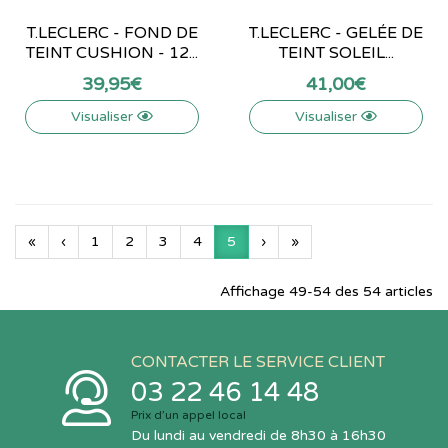
T.LECLERC - FOND DE
T.LECLERC - GELÉE DE
TEINT CUSHION - 12...
TEINT SOLEIL...
39
,
95
€
41
,
00
€
Visualiser
Visualiser
«
‹
1
2
3
4
5
›
»
Affichage 49-54 des 54 articles
CONTACTER LE SERVICE CLIENT
03 22 46 14 48
Prix d’un appel local
Du lundi au vendredi de 8h30 à 16h30