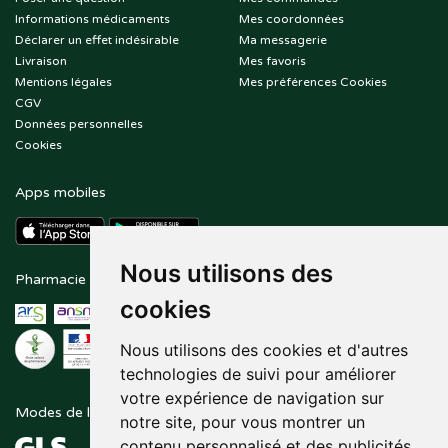
Informations médicaments
Mes coordonnées
Déclarer un effet indésirable
Ma messagerie
Livraison
Mes favoris
Mentions légales
Mes préférences Cookies
CGV
Données personnelles
Cookies
Apps mobiles
Nous utilisons des
Pharmacie en ligne agréée
Paiement sécurisé
cookies
Nous utilisons des cookies et d'autres
technologies de suivi pour améliorer
votre expérience de navigation sur
Modes de livraison
Suivez-nous sur
notre site, pour vous montrer un
contenu personnalisé et des publicités