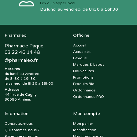
Prix d’un appel local
Du lundi au vendredi de 8h30 à 16h30
Pharmaleo
Officine
Pharmacie Paque
Accueil
03 22 46 14 48
Actualités
Lexique
@
pharmaleo.fr
Marques & Labos
Horaires
Nouveautés
du lundi au vendredi
Promotions
de 8h30 à 19h30,
le samedi de 8h30 à 19h00
Produits Bio
Adresse
Ordonnance
444 rue de Cagny
Ordonnance PRO
80090 Amiens
Information
Mon compte
Contactez-nous
Mon panier
Qui sommes-nous ?
Identification
Poser une question
Mes commandes