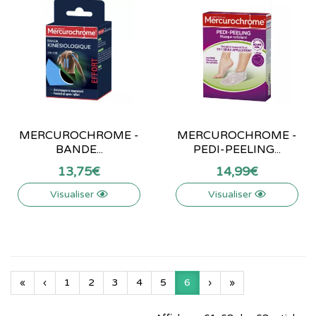
MERCUROCHROME -
MERCUROCHROME -
BANDE...
PEDI-PEELING...
13
,
75
€
14
,
99
€
Visualiser
Visualiser
«
‹
1
2
3
4
5
6
›
»