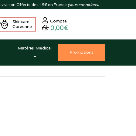
ivraison
Offerte dès 49€ en France
(sous conditions)
Compte
Skincare
Coréenne
0,00€
Matériel Médical
Promo
tion
s