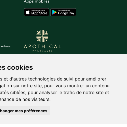
Apps mobiles
ookies
es cookies
s et d'autres technologies de suivi pour améliorer
ation sur notre site, pour vous montrer un contenu
ités ciblées, pour analyser le trafic de notre site et
nance de nos visiteurs.
hanger mes préférences
auté.
Posez une question
,
tekisto
à votre pharmacien
pharmacie