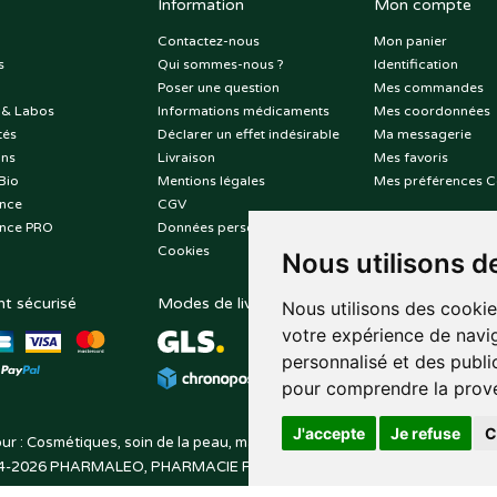
Information
Mon compte
Contactez-nous
Mon panier
s
Qui sommes-nous ?
Identification
Poser une question
Mes commandes
 & Labos
Informations médicaments
Mes coordonnées
tés
Déclarer un effet indésirable
Ma messagerie
ons
Livraison
Mes favoris
Bio
Mentions légales
Mes préférences C
nce
CGV
nce PRO
Données personnelles
Cookies
Nous utilisons d
t sécurisé
Modes de livraison
Suivez-nous sur
Nous utilisons des cookie
votre expérience de navig
personnalisé et des public
pour comprendre la prove
J'accepte
Je refuse
C
ur : Cosmétiques, soin de la peau, maquillage, toutes vos marques de be
4-2026
PHARMALEO, PHARMACIE PAQUE
– Tous droits réservés –
Apo