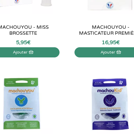
MACHOUYOU - MISS
MACHOUYOU -
BROSSETTE
MASTICATEUR PREMIÈR
5
,
95
€
16
,
95
€
Ajouter
Ajouter