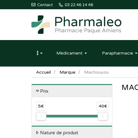
Contact
03 22 46 14 48
Pharmaleo
Pharmacie
Médicament
Parapharmacie
Paque
Amiens
Accueil
Marque
Machouyou
MA
Prix
5€
40€
Nature de produit