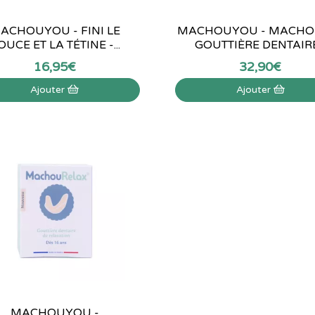
ACHOUYOU - FINI LE
MACHOUYOU - MACHO
OUCE ET LA TÉTINE -...
GOUTTIÈRE DENTAIRE.
16
,
95
€
32
,
90
€
Ajouter
Ajouter
MACHOUYOU -