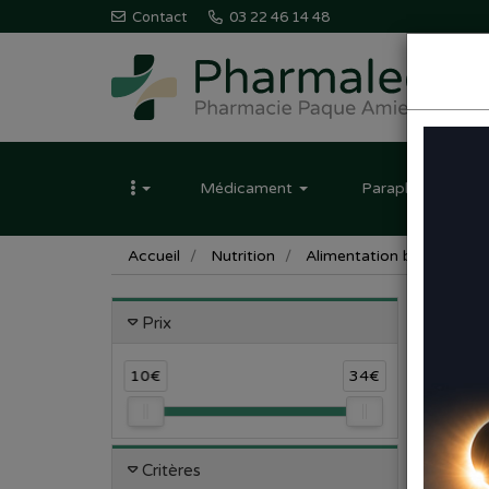
Contact
03 22 46 14 48
Pharmaleo
Pharmacie
Médicament
Parapharmacie
Paque
Amiens
Accueil
Nutrition
Alimentation bébé
La
LAI
Prix
10€
34€
Critères