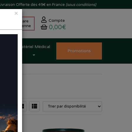
ivraison
Offerte dès 49€ en France
(sous conditions)
×
Compte
Skincare
Coréenne
0,00€
Matériel Médical
Promo
tion
s