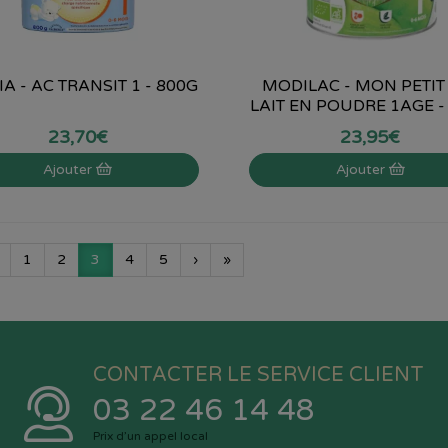
IA - AC TRANSIT 1 - 800G
MODILAC - MON PETIT
LAIT EN POUDRE 1AGE -
23
,
70
€
23
,
95
€
Ajouter
Ajouter
1
2
3
4
5
›
»
CONTACTER LE SERVICE CLIENT
03 22 46 14 48
Prix d’un appel local