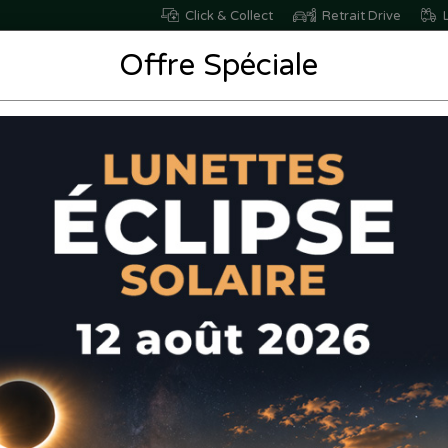
Click & Collect
Retrait Drive
L
Offre Spéciale
Nutrition
Santé
/Bien-être
Vétérinaire
it infantile
Page 3
T INFANTILE