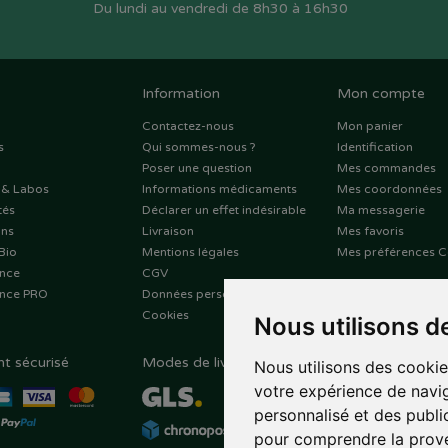
Du lundi au vendredi de 8h30 à 16h30
Information
Mon compte
Contactez-nous
Mon panier
s
Qui sommes-nous ?
Identification
Poser une question
Mes commandes
 & Labos
Informations médicaments
Mes coordonnées
tés
Déclarer un effet indésirable
Ma messagerie
ons
Livraison
Mes favoris
Bio
Mentions légales
Mes préférences C
nce
CGV
nce PRO
Données personnelles
Cookies
Nous utilisons d
t sécurisé
Modes de livraison
Suivez-nous sur
Nous utilisons des cookie
votre expérience de navig
personnalisé et des public
pour comprendre la prove