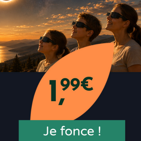
IA - AR 2EME AGE - 800G
GALLIA - ANTI-
RÉGURGITATIONS 1ER AGE
21
,
99
€
21
,
99
€
Ajouter
Ajouter