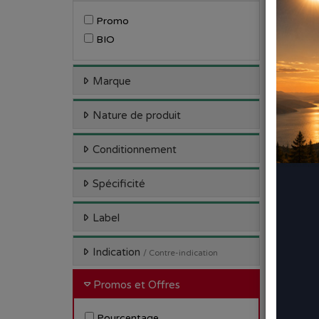
Promo
BIO
Marque
Nature de produit
Conditionnement
GALL
Spécificité
Label
Indication
/ Contre-indication
Promos et Offres
Pourcentage