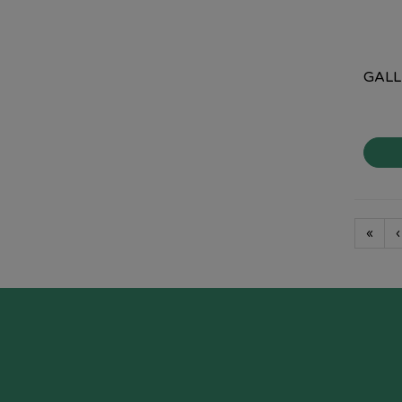
GALL
«
‹