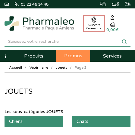
03 22 46 14 48
Skincare
Coréenne
0,00€
Pharmaleo
Pharmacie
Promos
Navigation
Produits
Services
Paque
Accueil
Vétérinaire
Jouets
Page 3
Amiens
JOUETS
Les sous-catégories
JOUETS
:
Chiens
Chats