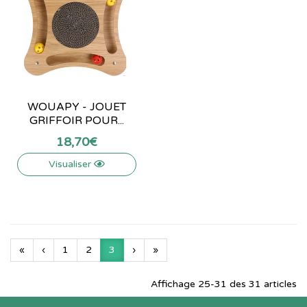
WOUAPY - JOUET
GRIFFOIR POUR...
18
,
70
€
Visualiser
«
‹
1
2
3
›
»
Affichage 25-31 des 31 articles