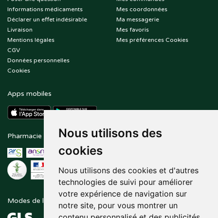
Informations médicaments
Mes coordonnées
Déclarer un effet indésirable
Ma messagerie
Livraison
Mes favoris
Mentions légales
Mes préférences Cookies
CGV
Données personnelles
Cookies
Apps mobiles
Nous utilisons des
Pharmacie en ligne agréée
Paiement sécurisé
cookies
Nous utilisons des cookies et d'autres
technologies de suivi pour améliorer
votre expérience de navigation sur
Modes de livraison
Suivez-nous sur
notre site, pour vous montrer un
contenu personnalisé et des publicités