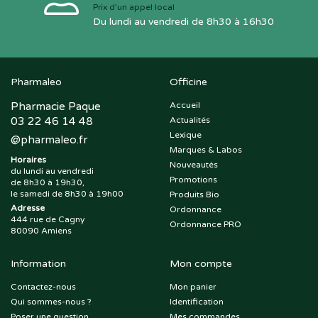
Prix d’un appel local
Du lundi au vendredi de 8h30 à 16h30
Pharmaleo
Officine
Pharmacie Paque
Accueil
03 22 46 14 48
Actualités
Lexique
@
pharmaleo.fr
Marques & Labos
Horaires
Nouveautés
du lundi au vendredi
Promotions
de 8h30 à 19h30,
le samedi de 8h30 à 19h00
Produits Bio
Adresse
Ordonnance
444 rue de Cagny
Ordonnance PRO
80090 Amiens
Information
Mon compte
Contactez-nous
Mon panier
Qui sommes-nous ?
Identification
Poser une question
Mes commandes