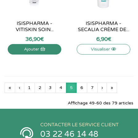
ISISPHARMA -
ISISPHARMA -
VITISKIN SOIN...
SECALIA CRÈME DE...
36
,
90
€
6
,
90
€
Ajouter
Visualiser
«
‹
1
2
3
4
5
6
7
›
»
Affichage 49-60 des 79 articles
CONTACTER LE SERVICE CLIENT
03 22 46 14 48