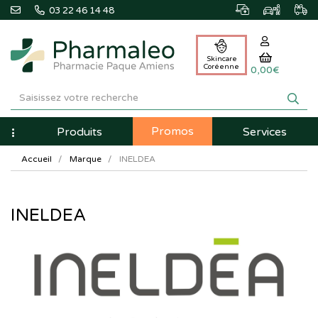
03 22 46 14 48
Skincare
Coréenne
0,00€
Pharmaleo
Pharmacie
Promos
Navigation
Produits
Services
Paque
Accueil
Marque
INELDEA
Amiens
INELDEA