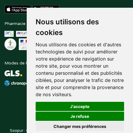
Nous utilisons des
Pharmacie en ligne agréée
Paiement sécurisé
cookies
Nous utilisons des cookies et d'autres
technologies de suivi pour améliorer
votre expérience de navigation sur
Modes de livraison
Suivez-nous sur
notre site, pour vous montrer un
contenu personnalisé et des publicités
ciblées, pour analyser le trafic de notre
site et pour comprendre la provenance
de nos visiteurs.
J'accepte
Je refuse
Changer mes préférences
Soopur : Cosmétiques, soin de la peau, maquillage, toutes vos
Posez une question