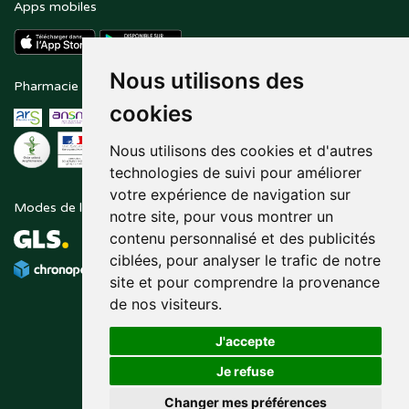
Apps mobiles
Nous utilisons des
Pharmacie en ligne agréée
Paiement sécurisé
cookies
Nous utilisons des cookies et d'autres
technologies de suivi pour améliorer
votre expérience de navigation sur
Modes de livraison
Suivez-nous sur
notre site, pour vous montrer un
contenu personnalisé et des publicités
ciblées, pour analyser le trafic de notre
site et pour comprendre la provenance
de nos visiteurs.
J'accepte
Je refuse
Changer mes préférences