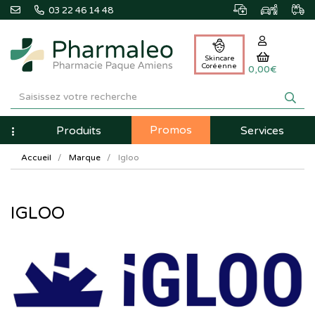
03 22 46 14 48
Skincare
Coréenne
0,00€
Pharmaleo
Pharmacie
Promos
Navigation
Produits
Services
Paque
Accueil
Marque
Igloo
Amiens
IGLOO