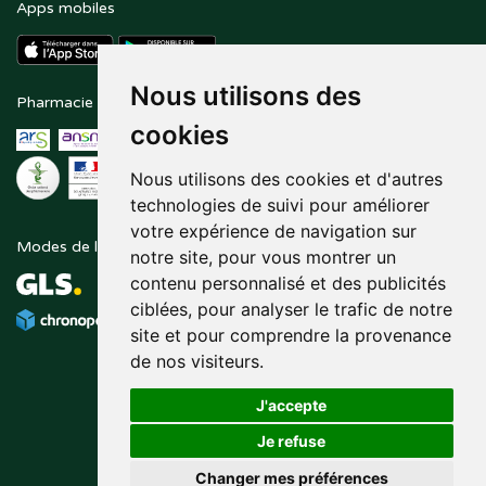
Apps mobiles
Nous utilisons des
Pharmacie en ligne agréée
Paiement sécurisé
cookies
Nous utilisons des cookies et d'autres
technologies de suivi pour améliorer
votre expérience de navigation sur
Modes de livraison
Suivez-nous sur
notre site, pour vous montrer un
contenu personnalisé et des publicités
ciblées, pour analyser le trafic de notre
site et pour comprendre la provenance
de nos visiteurs.
J'accepte
Je refuse
Changer mes préférences