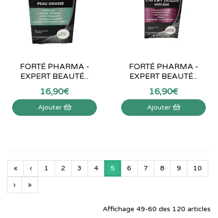
FORTÉ PHARMA -
FORTÉ PHARMA -
EXPERT BEAUTÉ...
EXPERT BEAUTÉ...
16
,
90
€
16
,
90
€
Ajouter
Ajouter
«
‹
1
2
3
4
5
6
7
8
9
10
›
»
Affichage 49-60 des 120 articles