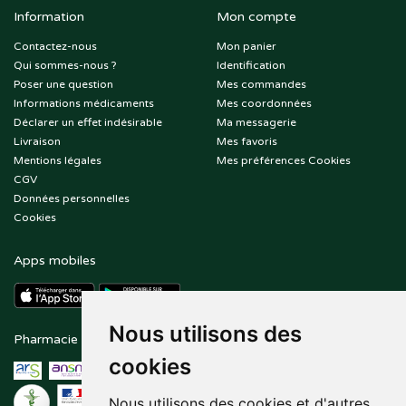
Information
Mon compte
Contactez-nous
Mon panier
Qui sommes-nous ?
Identification
Poser une question
Mes commandes
Informations médicaments
Mes coordonnées
Déclarer un effet indésirable
Ma messagerie
Livraison
Mes favoris
Mentions légales
Mes préférences Cookies
CGV
Données personnelles
Cookies
Apps mobiles
Nous utilisons des
Pharmacie en ligne agréée
Paiement sécurisé
cookies
Nous utilisons des cookies et d'autres