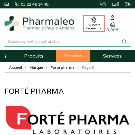
03 22 46 14 48
Skincare
Coréenne
0,00€
Pharmaleo
Pharmacie
Promos
Navigation
Produits
Services
Paque
Accueil
Marque
Forté pharma
Page 5
Amiens
FORTÉ PHARMA