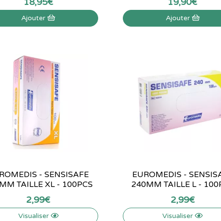
18
,
95
€
19
,
90
€
Ajouter
Ajouter
ROMEDIS - SENSISAFE
EUROMEDIS - SENSIS
MM TAILLE XL - 100PCS
240MM TAILLE L - 100
2
,
99
€
2
,
99
€
Visualiser
Visualiser