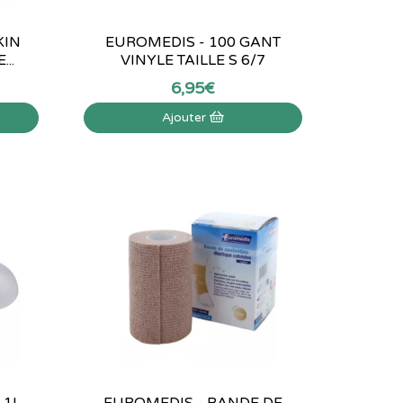
KIN
EUROMEDIS - 100 GANT
..
VINYLE TAILLE S 6/7
6
,
95
€
Ajouter
 1L
EUROMEDIS - BANDE DE