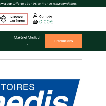
ivraison
Offerte dès 49€ en France
(sous conditions)
Compte
Skincare
Coréenne
0,00€
Matériel Médical
Promo
tion
s