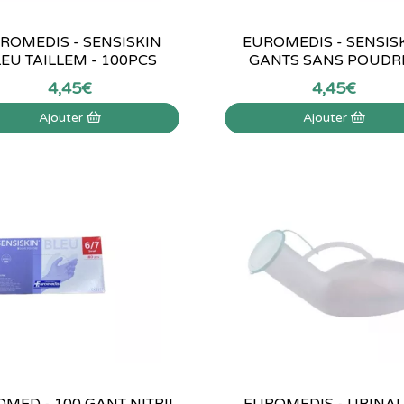
ROMEDIS - SENSISKIN
EUROMEDIS - SENSIS
EU TAILLEM - 100PCS
GANTS SANS POUDRE.
4
,
45
€
4
,
45
€
Ajouter
Ajouter
MED - 100 GANT NITRIL
EUROMEDIS - URINAL