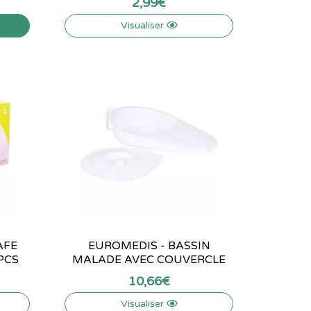
2
,
99
€
Visualiser
AFE
EUROMEDIS - BASSIN
PCS
MALADE AVEC COUVERCLE
10
,
66
€
Visualiser