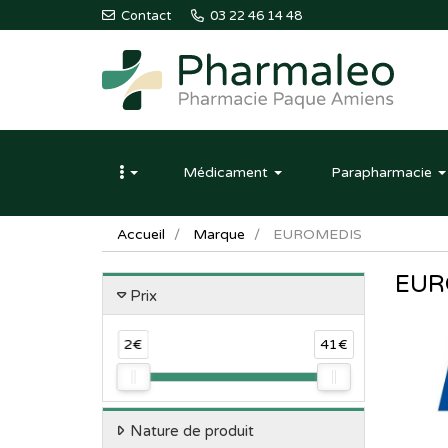
Contact
03 22 46 14 48
Pharmaleo
Pharmacie
Médicament
Parapharmacie
Paque
Amiens
Accueil
Marque
EUROMEDIS
EUR
Prix
2€
41€
Nature de produit