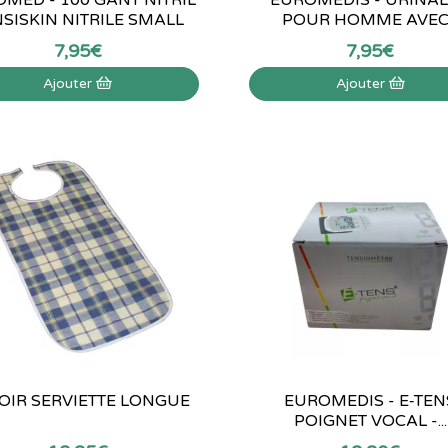
SISKIN NITRILE SMALL
POUR HOMME AVEC.
7
,
95
€
7
,
95
€
Ajouter
Ajouter
OIR SERVIETTE LONGUE
EUROMEDIS - E‑TEN
POIGNET VOCAL -...