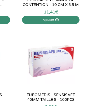
..
CONTENTION - 10 CM X 3.5 M
11
,
41
€
Ajouter
S
EUROMEDIS - SENSISAFE
40MM TAILLE S - 100PCS