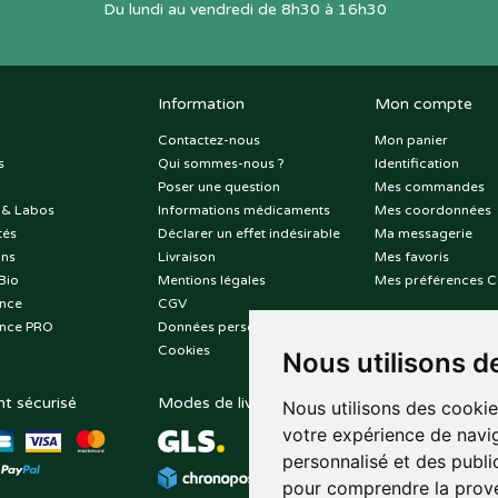
Du lundi au vendredi de 8h30 à 16h30
Information
Mon compte
Contactez-nous
Mon panier
s
Qui sommes-nous ?
Identification
Poser une question
Mes commandes
 & Labos
Informations médicaments
Mes coordonnées
tés
Déclarer un effet indésirable
Ma messagerie
ons
Livraison
Mes favoris
Bio
Mentions légales
Mes préférences C
nce
CGV
nce PRO
Données personnelles
Cookies
Nous utilisons d
t sécurisé
Modes de livraison
Suivez-nous sur
Nous utilisons des cookie
votre expérience de navig
personnalisé et des public
pour comprendre la prove