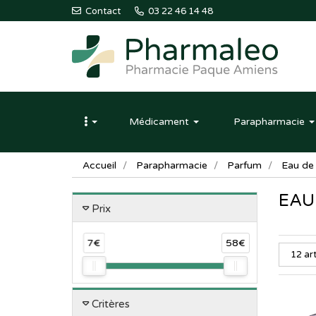
Contact
03 22 46 14 48
Pharmaleo
Pharmacie
Médicament
Parapharmacie
Paque
Amiens
Accueil
Parapharmacie
Parfum
Eau de
EAU
Prix
7€
58€
Critères