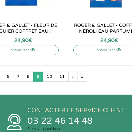
R & GALLET - FLEUR DE
ROGER & GALLET - COFF
GUIER COFFRET EAU...
NÉROLI EAU PARFUMÉE
24
,
90
€
24
,
90
€
Visualiser
Visualiser
5
7
8
9
10
11
›
»
CONTACTER LE SERVICE CLIENT
03 22 46 14 48
Prix d’un appel local