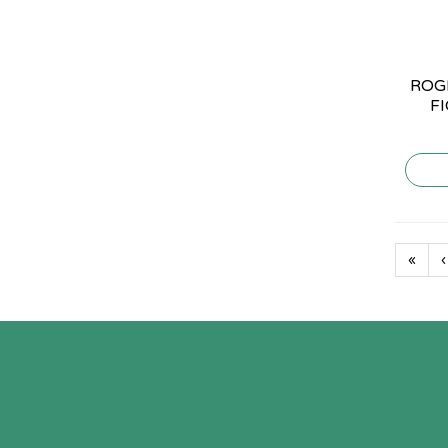
ROGE
FI
«
‹