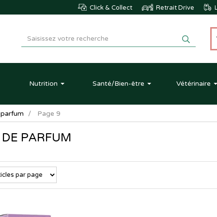
Click & Collect
Retrait Drive
L
Nutrition
Santé
/Bien-être
Vétérinaire
 parfum
Page 9
 DE PARFUM