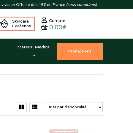
ivraison
Offerte dès 49€ en France
(sous conditions)
Compte
Skincare
Coréenne
0,00€
Matériel Médical
Promo
tion
s