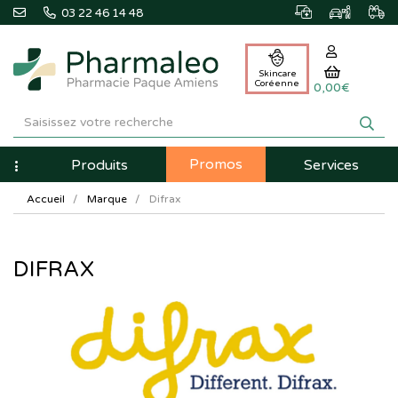
03 22 46 14 48
Skincare
Coréenne
0,00€
Pharmaleo
Pharmacie
Promos
Navigation
Produits
Services
Paque
Accueil
Marque
Difrax
Amiens
DIFRAX