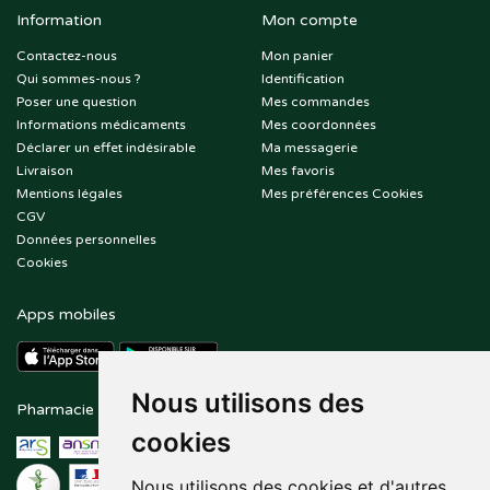
Information
Mon compte
Contactez-nous
Mon panier
Qui sommes-nous ?
Identification
Poser une question
Mes commandes
Informations médicaments
Mes coordonnées
Déclarer un effet indésirable
Ma messagerie
Livraison
Mes favoris
Mentions légales
Mes préférences Cookies
CGV
Données personnelles
Cookies
Apps mobiles
Nous utilisons des
Pharmacie en ligne agréée
Paiement sécurisé
cookies
Nous utilisons des cookies et d'autres