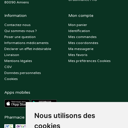
80090 Amiens
Information
Mon compte
Contactez-nous
Mon panier
Qui sommes-nous ?
Identification
Poser une question
Mes commandes
Informations médicaments
Mes coordonnées
Déclarer un effet indésirable
Ma messagerie
Livraison
Mes favoris
Mentions légales
Mes préférences Cookies
CGV
Données personnelles
Cookies
Apps mobiles
Nous utilisons des
Pharmacie en ligne agréée
Paiement sécurisé
cookies