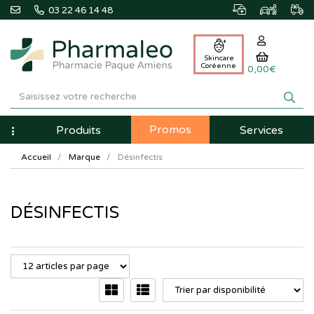
03 22 46 14 48
Skincare
Coréenne
0,00€
Pharmaleo
Pharmacie
Promos
Navigation
Produits
Services
Paque
Accueil
Marque
Désinfectis
Amiens
DÉSINFECTIS