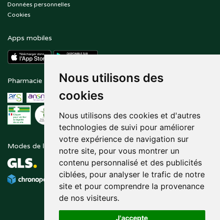
Données personnelles
Cookies
Apps mobiles
Nous utilisons des
Pharmacie en ligne agréée
Paiement sécurisé
cookies
Nous utilisons des cookies et d'autres
technologies de suivi pour améliorer
votre expérience de navigation sur
Modes de livraison
Suivez-nous sur
notre site, pour vous montrer un
contenu personnalisé et des publicités
ciblées, pour analyser le trafic de notre
site et pour comprendre la provenance
de nos visiteurs.
J'accepte