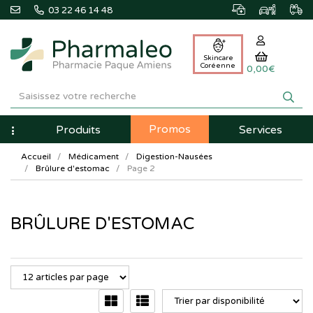
03 22 46 14 48
Skincare
Coréenne
0,00€
Pharmaleo
Pharmacie
Promos
Navigation
Produits
Services
Paque
Accueil
Médicament
Digestion-Nausées
Amiens
Brûlure d'estomac
Page 2
BRÛLURE D'ESTOMAC