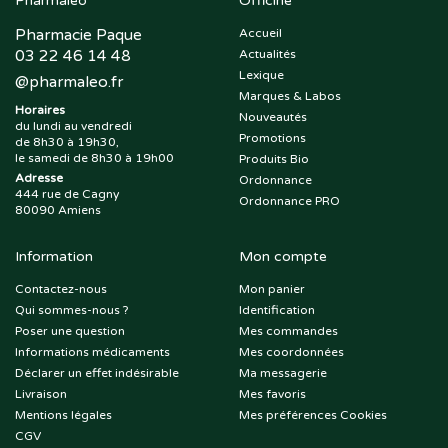
Pharmaleo
Officine
Pharmacie Paque
Accueil
03 22 46 14 48
Actualités
Lexique
@
pharmaleo.fr
Marques & Labos
Horaires
Nouveautés
du lundi au vendredi
Promotions
de 8h30 à 19h30,
le samedi de 8h30 à 19h00
Produits Bio
Adresse
Ordonnance
444 rue de Cagny
Ordonnance PRO
80090 Amiens
Information
Mon compte
Contactez-nous
Mon panier
Qui sommes-nous ?
Identification
Poser une question
Mes commandes
Informations médicaments
Mes coordonnées
Déclarer un effet indésirable
Ma messagerie
Livraison
Mes favoris
Mentions légales
Mes préférences Cookies
CGV