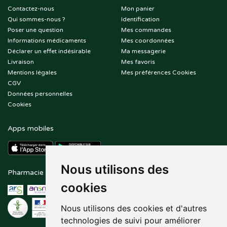
Contactez-nous
Mon panier
Qui sommes-nous ?
Identification
Poser une question
Mes commandes
Informations médicaments
Mes coordonnées
Déclarer un effet indésirable
Ma messagerie
Livraison
Mes favoris
Mentions légales
Mes préférences Cookies
CGV
Données personnelles
Cookies
Apps mobiles
Nous utilisons des
Pharmacie en ligne agréée
Paiement sécurisé
cookies
Nous utilisons des cookies et d'autres
technologies de suivi pour améliorer