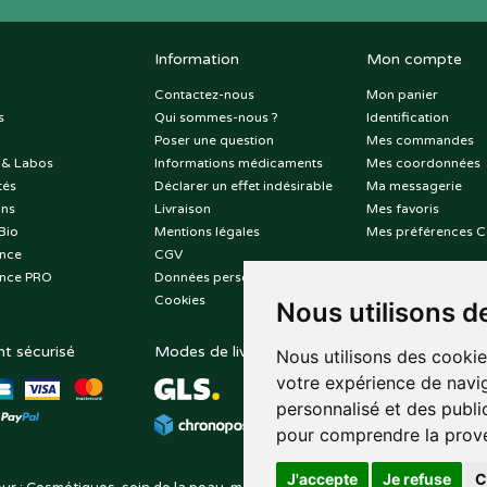
Information
Mon compte
Contactez-nous
Mon panier
s
Qui sommes-nous ?
Identification
Poser une question
Mes commandes
 & Labos
Informations médicaments
Mes coordonnées
tés
Déclarer un effet indésirable
Ma messagerie
ons
Livraison
Mes favoris
Bio
Mentions légales
Mes préférences C
nce
CGV
nce PRO
Données personnelles
Cookies
Nous utilisons d
t sécurisé
Modes de livraison
Suivez-nous sur
Nous utilisons des cookie
votre expérience de navig
personnalisé et des public
pour comprendre la prove
J'accepte
Je refuse
C