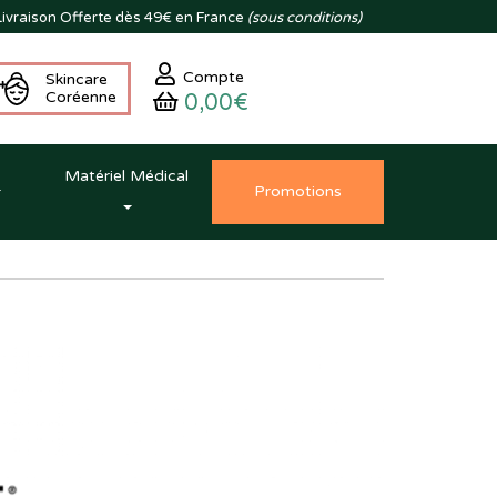
ivraison
Offerte dès 49€ en France
(sous conditions)
Compte
Skincare
Coréenne
0,00€
Matériel Médical
Promo
tion
s