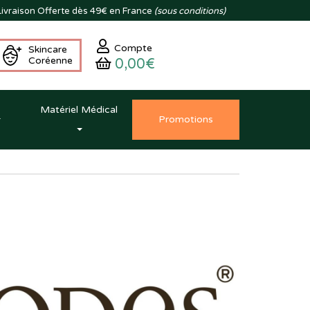
ivraison
Offerte dès 49€ en France
(sous conditions)
Compte
Skincare
Coréenne
0,00€
Matériel Médical
Promo
tion
s