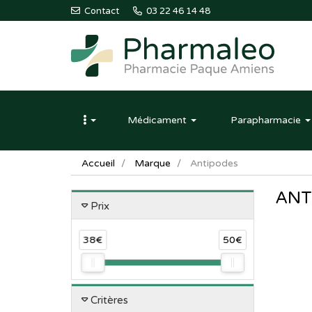
Contact
03 22 46 14 48
Pharmaleo
Pharmacie
Médicament
Parapharmacie
Paque
Amiens
Accueil
Marque
Antipodes
ANT
Prix
38€
50€
Critères