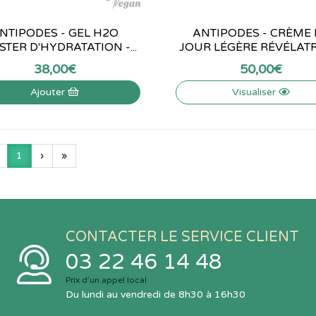
NTIPODES - GEL H2O
ANTIPODES - CRÈME 
TER D'HYDRATATION -...
JOUR LÉGÈRE RÉVÉLATRI
38
,
00
€
50
,
00
€
Ajouter
Visualiser
1
›
»
CONTACTER LE SERVICE CLIENT
03 22 46 14 48
Prix d’un appel local
Du lundi au vendredi de 8h30 à 16h30