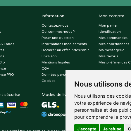
Information
Mon compte
Contactez-nous
Mon panier
s
Qui sommes-nous ?
Identification
Poser une question
Mes commandes
 & Labos
Informations médicaments
Mes coordonnées
tés
Déclarer un effet indésirable
Ma messagerie
ons
Livraison
Mes favoris
Bio
Mentions légales
Mes préférences C
nce
CGV
nce PRO
Données personnelles
Cookies
Nous utilisons d
t sécurisé
Modes de livraison
Suivez-nous sur
Nous utilisons des cookie
votre expérience de navig
personnalisé et des public
pour comprendre la prove
J'accepte
Je refuse
C