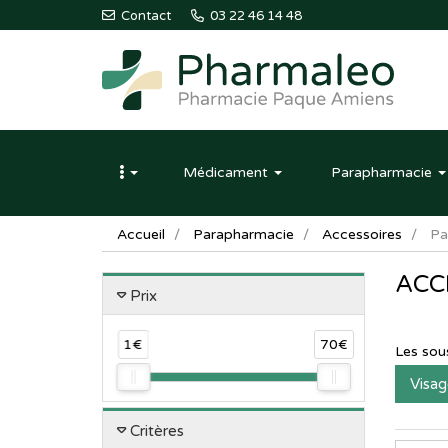
Contact
03 22 46 14 48
Pharmaleo
Pharmacie
Médicament
Parapharmacie
Paque
Amiens
Accueil
Parapharmacie
Accessoires
Pa
ACC
Prix
1€
70€
Les sou
Visag
Critères