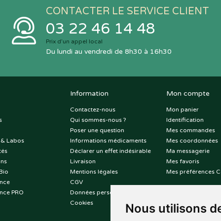
CONTACTER LE SERVICE CLIENT
03 22 46 14 48
Prix d’un appel local
Du lundi au vendredi de 8h30 à 16h30
Information
Mon compte
Contactez-nous
Mon panier
s
Qui sommes-nous ?
Identification
Poser une question
Mes commandes
 & Labos
Informations médicaments
Mes coordonnées
tés
Déclarer un effet indésirable
Ma messagerie
ons
Livraison
Mes favoris
Bio
Mentions légales
Mes préférences C
nce
CGV
nce PRO
Données personnelles
Cookies
Nous utilisons d