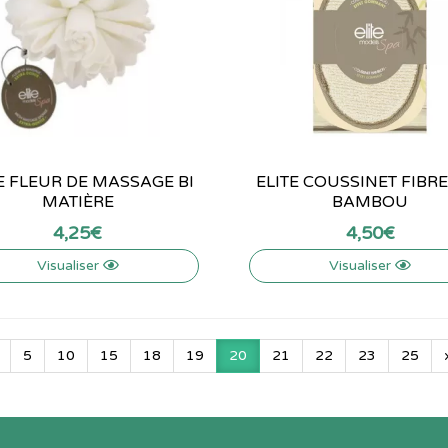
E FLEUR DE MASSAGE BI
ELITE COUSSINET FIBRE
MATIÈRE
BAMBOU
4
,
25
€
4
,
50
€
Visualiser
Visualiser
5
10
15
18
19
20
21
22
23
25