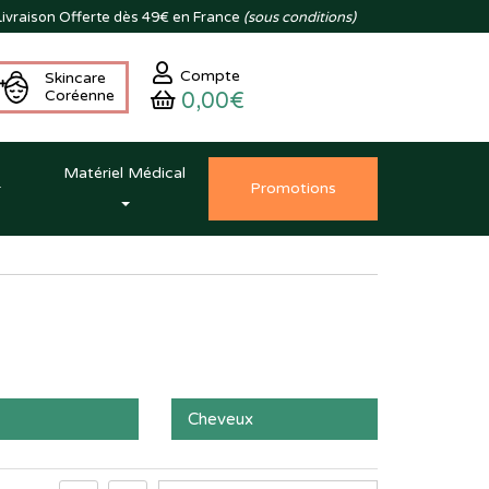
ivraison
Offerte dès 49€ en France
(sous conditions)
Compte
Skincare
Coréenne
0,00€
Matériel Médical
Promo
tion
s
Cheveux