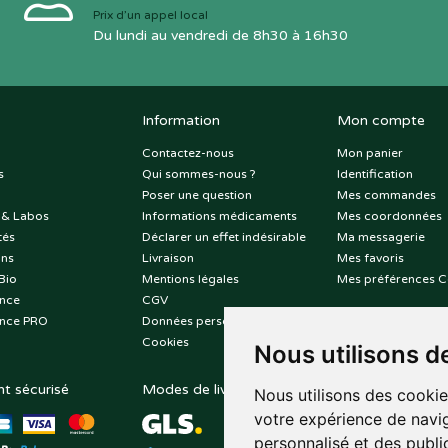
Prix d’un appel local
Du lundi au vendredi de 8h30 à 16h30
Information
Mon compte
Contactez-nous
Mon panier
s
Qui sommes-nous ?
Identification
Poser une question
Mes commandes
 & Labos
Informations médicaments
Mes coordonnées
tés
Déclarer un effet indésirable
Ma messagerie
ons
Livraison
Mes favoris
Bio
Mentions légales
Mes préférences C
nce
CGV
nce PRO
Données personnelles
Cookies
Nous utilisons d
t sécurisé
Modes de livraison
Suivez-nous sur
Nous utilisons des cookie
votre expérience de navig
personnalisé et des public