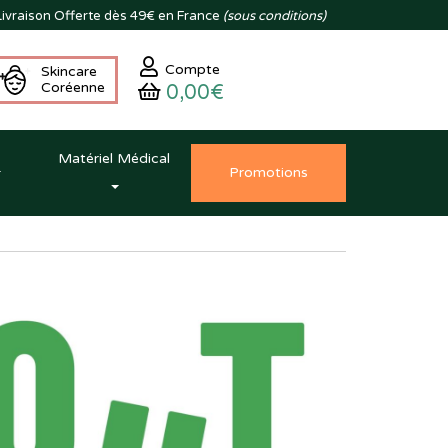
ivraison
Offerte dès 49€ en France
(sous conditions)
Compte
Skincare
Coréenne
0,00€
Matériel Médical
Promo
tion
s