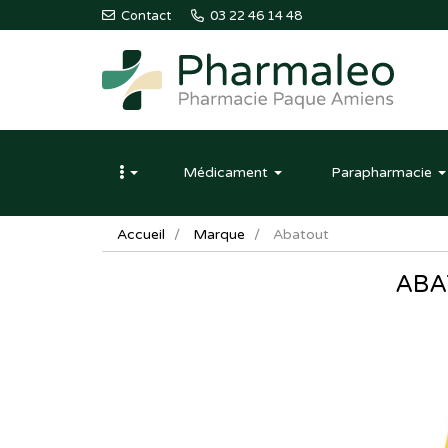
Contact
03 22 46 14 48
Pharmaleo
Pharmacie
Médicament
Parapharmacie
Paque
Amiens
Accueil
Marque
Abatout
ABA