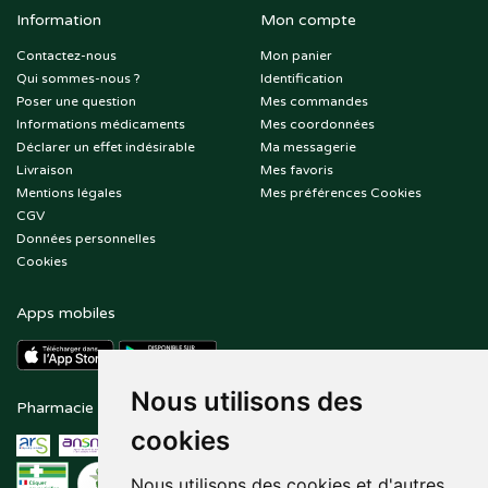
Information
Mon compte
Contactez-nous
Mon panier
Qui sommes-nous ?
Identification
Poser une question
Mes commandes
Informations médicaments
Mes coordonnées
Déclarer un effet indésirable
Ma messagerie
Livraison
Mes favoris
Mentions légales
Mes préférences Cookies
CGV
Données personnelles
Cookies
Apps mobiles
Nous utilisons des
Pharmacie en ligne agréée
Paiement sécurisé
cookies
Nous utilisons des cookies et d'autres