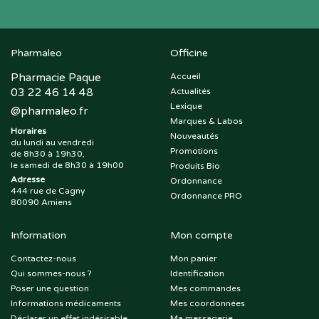
Pharmaleo
Officine
Pharmacie Paque
Accueil
03 22 46 14 48
Actualités
Lexique
@
pharmaleo.fr
Marques & Labos
Horaires
Nouveautés
du lundi au vendredi
Promotions
de 8h30 à 19h30,
le samedi de 8h30 à 19h00
Produits Bio
Adresse
Ordonnance
444 rue de Cagny
Ordonnance PRO
80090 Amiens
Information
Mon compte
Contactez-nous
Mon panier
Qui sommes-nous ?
Identification
Poser une question
Mes commandes
Informations médicaments
Mes coordonnées
Déclarer un effet indésirable
Ma messagerie