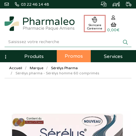
03 22 46 14 48
Skincare
Coréenne
0,00€
Pharmaleo
Pharmacie
Promos
Navigation
Produits
Services
Paque
Accueil
Marque
Sérélys Pharma
Amiens
Sérélys pharma - Sérélys homme 60 comprimés