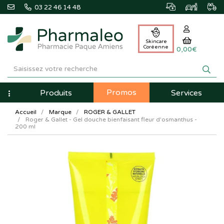
03 22 46 14 48
Skincare
Coréenne
0,00€
Pharmaleo
Pharmacie
Promos
Navigation
Produits
Services
Paque
Accueil
Marque
ROGER & GALLET
Amiens
Roger & Gallet - Gel douche bienfaisant fleur d'osmanthus -
200 ml