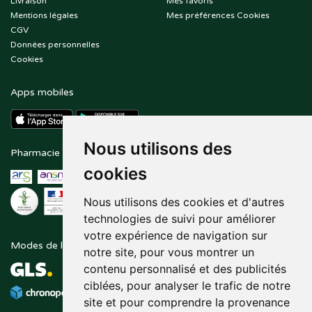
Livraison
Mes favoris
Mentions légales
Mes préférences Cookies
CGV
Données personnelles
Cookies
Apps mobiles
Nous utilisons des
Pharmacie en ligne agréée
Paiement sécurisé
cookies
Nous utilisons des cookies et d'autres
technologies de suivi pour améliorer
votre expérience de navigation sur
Modes de livraison
Suivez-nous sur
notre site, pour vous montrer un
contenu personnalisé et des publicités
ciblées, pour analyser le trafic de notre
site et pour comprendre la provenance