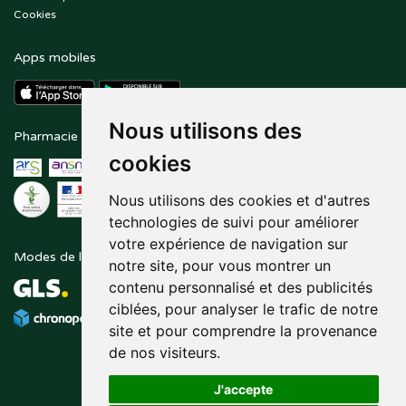
Cookies
Apps mobiles
Nous utilisons des
Pharmacie en ligne agréée
Paiement sécurisé
cookies
Nous utilisons des cookies et d'autres
technologies de suivi pour améliorer
votre expérience de navigation sur
Modes de livraison
Suivez-nous sur
notre site, pour vous montrer un
contenu personnalisé et des publicités
ciblées, pour analyser le trafic de notre
site et pour comprendre la provenance
de nos visiteurs.
J'accepte