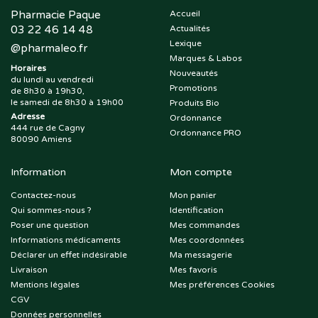
Pharmacie Paque
Accueil
03 22 46 14 48
Actualités
Lexique
@
pharmaleo.fr
Marques & Labos
Horaires
Nouveautés
du lundi au vendredi
Promotions
de 8h30 à 19h30,
le samedi de 8h30 à 19h00
Produits Bio
Adresse
Ordonnance
444 rue de Cagny
Ordonnance PRO
80090 Amiens
Information
Mon compte
Contactez-nous
Mon panier
Qui sommes-nous ?
Identification
Poser une question
Mes commandes
Informations médicaments
Mes coordonnées
Déclarer un effet indésirable
Ma messagerie
Livraison
Mes favoris
Mentions légales
Mes préférences Cookies
CGV
Données personnelles