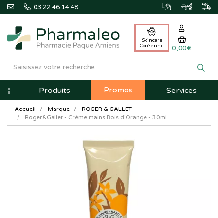
03 22 46 14 48
Skincare
Coréenne
0,00€
Pharmaleo
Pharmacie
Promos
Navigation
Produits
Services
Paque
Accueil
Marque
ROGER & GALLET
Amiens
Roger&Gallet - Crème mains Bois d'Orange - 30ml