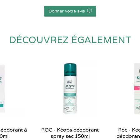
Donner votre avis
DÉCOUVREZ ÉGALEMENT
déodorant à
ROC - Kéops déodorant
Roc - Keo
30ml
spray sec 150ml
déodorant