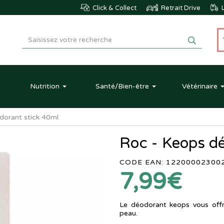
Click & Collect
Retrait Drive
L
Nutrition
Santé
/Bien-être
Vétérinaire
dorant stick 40ml
Roc - Keops d
CODE EAN: 12200002300
7,99€
Le déodorant keops vous offr
peau.