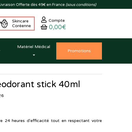
ivraison
Offerte dès 49€ en France
(sous conditions)
Compte
Skincare
Coréenne
0,00€
Matériel Médical
Promo
tion
s
éodorant stick 40ml
26
e 24 heures d'efficacité tout en respectant votre