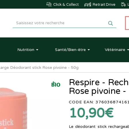
Click & Collect
Retrait Drive
L
Nutrition
Santé
/Bien-être
Vétérinaire
harge Déodorant stick Rose pivoine - 50g
Respire - Rech
Rose pivoine -
CODE EAN: 37603687416
10,90€
Le déodorant stick rechargea