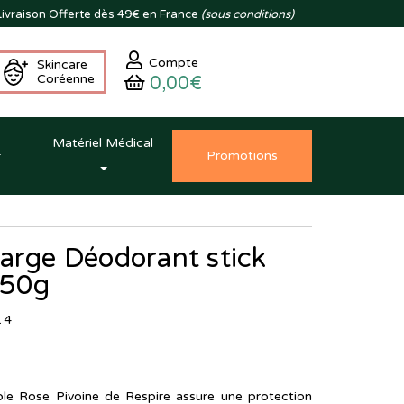
ivraison
Offerte dès 49€ en France
(sous conditions)
Compte
Skincare
Coréenne
0,00€
Matériel Médical
Promo
tion
s
arge Déodorant stick
 50g
14
ble Rose Pivoine de Respire assure une protection