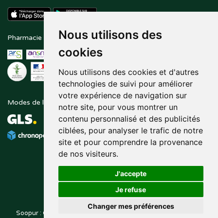
Nous utilisons des
Pharmacie en ligne agréée
Paiement sécurisé
cookies
Nous utilisons des cookies et d'autres
technologies de suivi pour améliorer
votre expérience de navigation sur
Modes de livraison
Suivez-nous sur
notre site, pour vous montrer un
contenu personnalisé et des publicités
ciblées, pour analyser le trafic de notre
site et pour comprendre la provenance
de nos visiteurs.
J'accepte
Je refuse
Changer mes préférences
Soopur : Cosmétiques, soin de la peau, maquillage, toutes vos
Posez une question