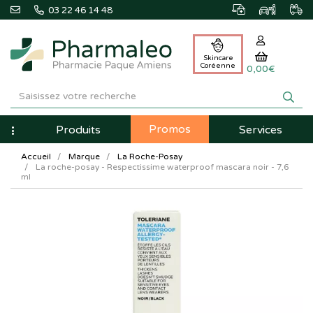
03 22 46 14 48
Skincare
Coréenne
0,00€
Pharmaleo
Pharmacie
Promos
Navigation
Produits
Services
Paque
Accueil
Marque
La Roche-Posay
Amiens
La roche-posay - Respectissime waterproof mascara noir - 7,6
ml