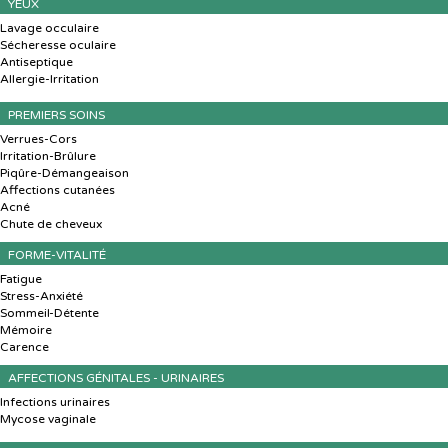
YEUX
Lavage occulaire
Sécheresse oculaire
Antiseptique
Allergie-Irritation
PREMIERS SOINS
Verrues-Cors
Irritation-Brûlure
Piqûre-Démangeaison
Affections cutanées
Acné
Chute de cheveux
FORME-VITALITÉ
Fatigue
Stress-Anxiété
Sommeil-Détente
Mémoire
Carence
AFFECTIONS GÉNITALES - URINAIRES
Infections urinaires
Mycose vaginale