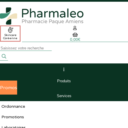
03 22 46 14 48
Pharmaleo
Pharmacie
Paque
Amiens
Skincare
Coréenne
0,00€
Mon panier est
vide
.
Navigation
Voir mon panier
0,00€
Produits
Promos
Services
Ordonnance
Promotions
Laboratoires