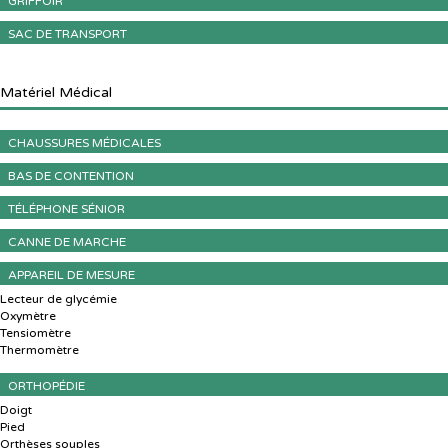
GRIFFOIR
SAC DE TRANSPORT
Matériel Médical
CHAUSSURES MÉDICALES
BAS DE CONTENTION
TÉLÉPHONE SÉNIOR
CANNE DE MARCHE
APPAREIL DE MESURE
Lecteur de glycémie
Oxymètre
Tensiomètre
Thermomètre
ORTHOPÉDIE
Doigt
Pied
Orthèses souples