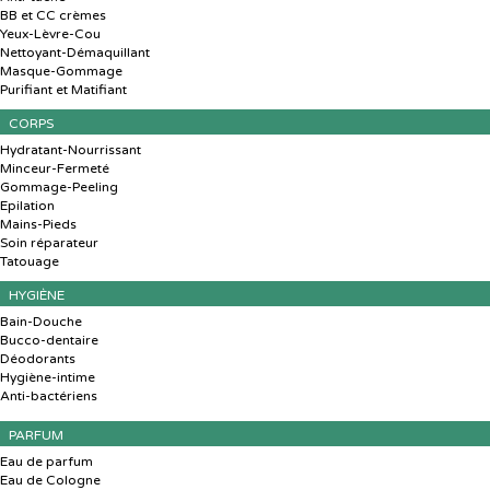
BB et CC crèmes
Yeux-Lèvre-Cou
Nettoyant-Démaquillant
Masque-Gommage
Purifiant et Matifiant
CORPS
Hydratant-Nourrissant
Minceur-Fermeté
Gommage-Peeling
Epilation
Mains-Pieds
Soin réparateur
Tatouage
HYGIÈNE
Bain-Douche
Bucco-dentaire
Déodorants
Hygiène-intime
Anti-bactériens
PARFUM
Eau de parfum
Eau de Cologne