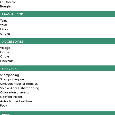
Eau florale
Bougie
MAQUILLAGE
Teint
Yeux
Lèvre
Ongles
ACCESSOIRES
Visage
Corps
Ongle
Cheveux
CHEVEUX
Shampooing
Shampooing sec
Cheveux frisés et bouclés
Soin & Après-shampooing
Coloration cheveux
Coiffant-Fixant
Anti-chute & Fortifiant
Poux
BÉBÉ