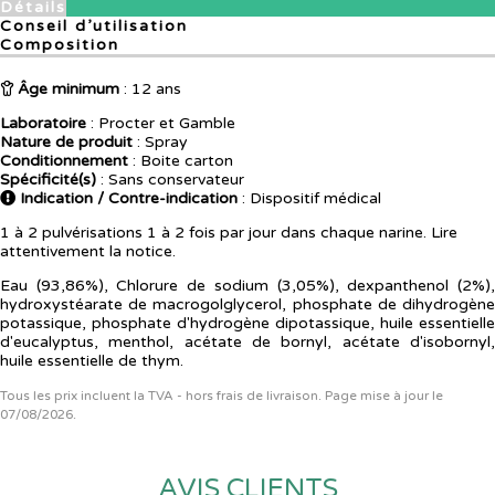
Détails
Conseil d’utilisation
Composition
Âge minimum
: 12 ans
Laboratoire
:
Procter et Gamble
Nature de produit
: Spray
Conditionnement
: Boite carton
Spécificité(s)
: Sans conservateur
Indication / Contre-indication
: Dispositif médical
1 à 2 pulvérisations 1 à 2 fois par jour dans chaque narine. Lire
attentivement la notice.
Eau (93,86%), Chlorure de sodium (3,05%), dexpanthenol (2%),
hydroxystéarate de macrogolglycerol, phosphate de dihydrogène
potassique, phosphate d'hydrogène dipotassique, huile essentielle
d'eucalyptus, menthol, acétate de bornyl, acétate d'isobornyl,
huile essentielle de thym.
Tous les prix incluent la TVA - hors frais de livraison. Page mise à jour le
07/08/2026.
AVIS CLIENTS