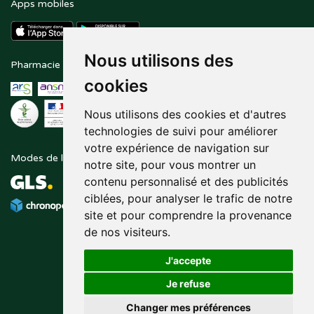
Apps mobiles
Nous utilisons des
Pharmacie en ligne agréée
Paiement sécurisé
cookies
Nous utilisons des cookies et d'autres
technologies de suivi pour améliorer
votre expérience de navigation sur
Modes de livraison
Suivez-nous sur
notre site, pour vous montrer un
contenu personnalisé et des publicités
ciblées, pour analyser le trafic de notre
site et pour comprendre la provenance
de nos visiteurs.
J'accepte
Je refuse
Changer mes préférences