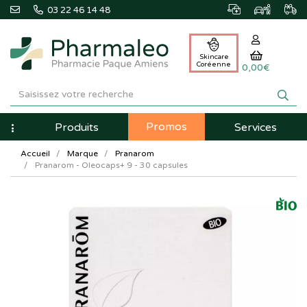
03 22 46 14 48
Skincare
Coréenne
0,00€
Pharmaleo
Pharmacie
Promos
Navigation
Produits
Services
Paque
Accueil
Marque
Pranarom
Amiens
Pranarom - Oleocaps+ 9 - 30 capsules