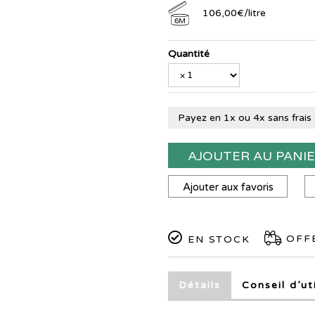
106
,
00
€
/
litre
6M
Quantité
Payez en 1x ou 4x sans frais
AJOUTER AU PANI
Ajouter aux favoris
OFFE
EN STOCK
Détails
Conseil d’ut