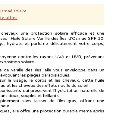
Osmaé solaire
te offres
cheveux une protection solaire efficace et une
vec l'Huile Solaire Vanille des Îles d'Osmaé SPF 30.
ège, hydrate et parfume délicatement votre corps,
n moyenne contre les rayons UVA et UVB, prévenant
xposition solaire.
e de vanille des îles, elle vous enveloppe dans un
évoquant les plages paradisiaques.
ur le visage, le corps et les cheveux, cette huile
au et les cheveux des effets nocifs du soleil.
ourrissants qui préservent l'hydratation naturelle de
sant doux, souples et brillants.
pidement sans laisser de film gras, offrant une
cheur.
tiques, elle offre une protection durable même après