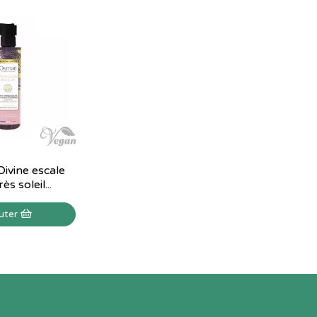
ivine escale
ès soleil...
uter