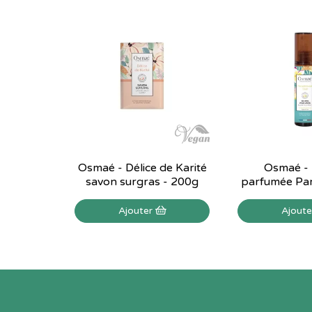
Osmaé - Délice de Karité
Osmaé -
savon surgras - 200g
parfumée Para
Ajouter
Ajout