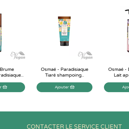
 Brume
Osmaé - Paradisiaque
Osmaé - D
disiaque...
Tiaré shampoing...
Lait apr
er
Ajouter
Ajo
CONTACTER LE SERVICE CLIENT