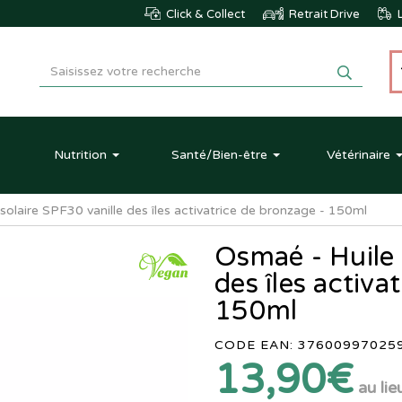
Click & Collect
Retrait Drive
L
Nutrition
Santé
/Bien-être
Vétérinaire
solaire SPF30 vanille des îles activatrice de bronzage - 150ml
Osmaé - Huile 
des îles activa
150ml
CODE EAN: 37600997025
13,90€
au lie