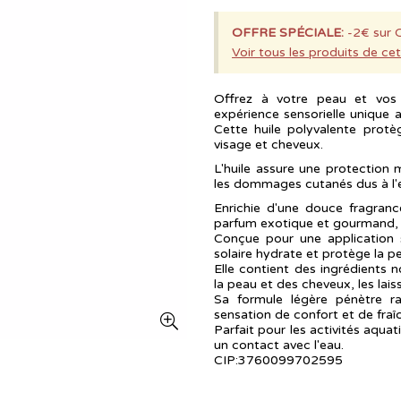
OFFRE SPÉCIALE:
-2€ sur 
Voir tous les produits de cet
Offrez à votre peau et vos 
expérience sensorielle unique a
Cette huile polyvalente prot
visage et cheveux.
L'huile assure une protectio
les dommages cutanés dus à l'e
Enrichie d'une douce fragranc
parfum exotique et gourmand, 
Conçue pour une application s
solaire hydrate et protège la pe
Elle contient des ingrédients n
la peau et des cheveux, les lais
Sa formule légère pénètre ra
sensation de confort et de fraî
Parfait pour les activités aqua
un contact avec l'eau.
CIP:3760099702595