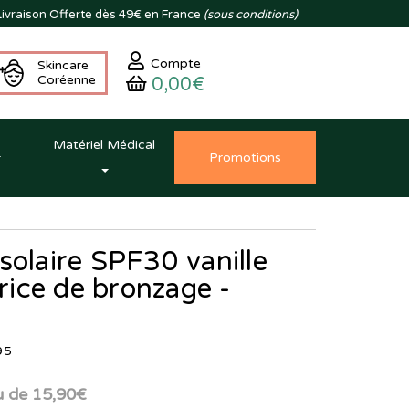
ivraison
Offerte dès 49€ en France
(sous conditions)
Compte
Skincare
Coréenne
0,00€
Matériel Médical
Promo
tion
s
solaire SPF30 vanille
trice de bronzage -
95
u de
15,90€