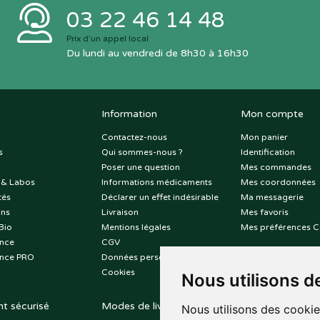
03 22 46 14 48
Prix d’un appel local
Du lundi au vendredi de 8h30 à 16h30
Information
Mon compte
Contactez-nous
Mon panier
s
Qui sommes-nous ?
Identification
Poser une question
Mes commandes
 & Labos
Informations médicaments
Mes coordonnées
tés
Déclarer un effet indésirable
Ma messagerie
ons
Livraison
Mes favoris
Bio
Mentions légales
Mes préférences C
nce
CGV
nce PRO
Données personnelles
Cookies
Nous utilisons d
t sécurisé
Modes de livraison
Suivez-nous sur
Nous utilisons des cookie