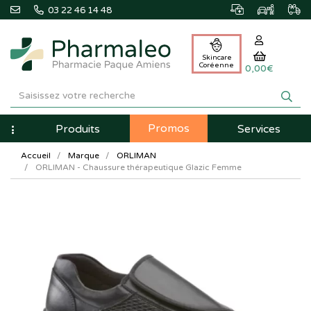
03 22 46 14 48
Skincare
Coréenne
0,00€
Pharmaleo
Pharmacie
Promos
Navigation
Produits
Services
Paque
Accueil
Marque
ORLIMAN
Amiens
ORLIMAN - Chaussure thérapeutique Glazic Femme