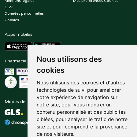
Mentions légales
Mes préférences Cookies
CGV
Données personnelles
Cookies
Apps mobiles
Nous utilisons des
Pharmacie en ligne agréée
Paiement sécurisé
cookies
Nous utilisons des cookies et d'autres
technologies de suivi pour améliorer
votre expérience de navigation sur
Modes de livraison
Suivez-nous sur
notre site, pour vous montrer un
contenu personnalisé et des publicités
ciblées, pour analyser le trafic de notre
site et pour comprendre la provenance
de nos visiteurs.