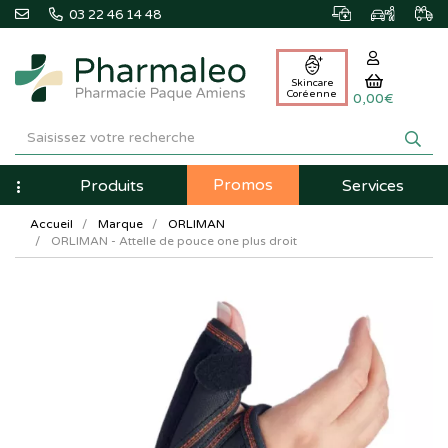
03 22 46 14 48
Skincare
Coréenne
0,00€
Pharmaleo
Pharmacie
Promos
Navigation
Produits
Services
Paque
Accueil
Marque
ORLIMAN
Amiens
ORLIMAN - Attelle de pouce one plus droit