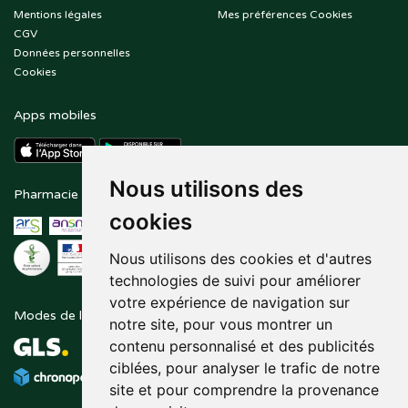
Mentions légales
Mes préférences Cookies
CGV
Données personnelles
Cookies
Apps mobiles
Nous utilisons des
Pharmacie en ligne agréée
Paiement sécurisé
cookies
Nous utilisons des cookies et d'autres
technologies de suivi pour améliorer
votre expérience de navigation sur
Modes de livraison
Suivez-nous sur
notre site, pour vous montrer un
contenu personnalisé et des publicités
ciblées, pour analyser le trafic de notre
site et pour comprendre la provenance