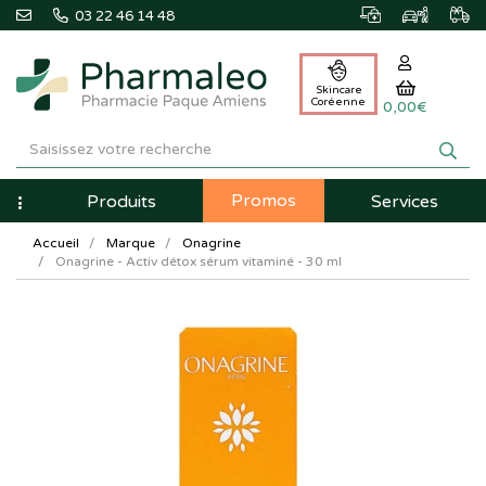
03 22 46 14 48
Skincare
Coréenne
0,00€
Pharmaleo
Pharmacie
Promos
Navigation
Produits
Services
Paque
Accueil
Marque
Onagrine
Amiens
Onagrine - Activ détox sérum vitaminé - 30 ml