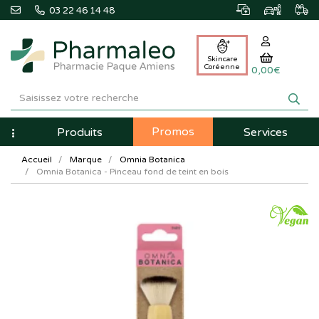
03 22 46 14 48
Skincare
Coréenne
0,00€
Pharmaleo
Pharmacie
Promos
Navigation
Produits
Services
Paque
Accueil
Marque
Omnia Botanica
Amiens
Omnia Botanica - Pinceau fond de teint en bois