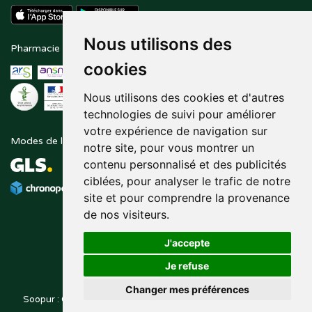
Nous utilisons des
Pharmacie en ligne agréée
Paiement sécurisé
cookies
Nous utilisons des cookies et d'autres
technologies de suivi pour améliorer
votre expérience de navigation sur
Modes de livraison
Suivez-nous sur
notre site, pour vous montrer un
contenu personnalisé et des publicités
ciblées, pour analyser le trafic de notre
site et pour comprendre la provenance
de nos visiteurs.
J'accepte
Je refuse
Changer mes préférences
Soopur : Cosmétiques, soin de la peau, maquillage, toutes vos
Posez une question