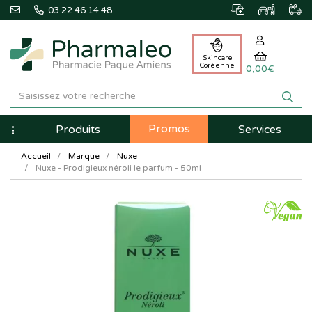
03 22 46 14 48
Skincare
Coréenne
0,00€
Pharmaleo
Pharmacie
Promos
Navigation
Produits
Services
Paque
Accueil
Marque
Nuxe
Amiens
Nuxe - Prodigieux néroli le parfum - 50ml