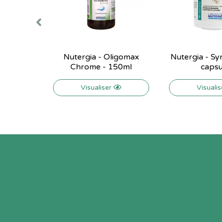
Nutergia - Oligomax
Nutergia - Sy
Chrome - 150ml
capsu
Visualiser
Visuali