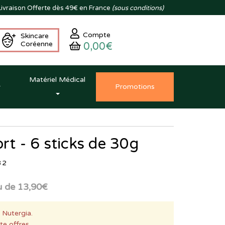
ivraison
Offerte dès 49€ en France
(sous conditions)
Compte
Skincare
Coréenne
0,00€
Matériel Médical
Promo
tion
s
rt - 6 sticks de 30g
32
u de
13,90€
 Nutergia.
te offres