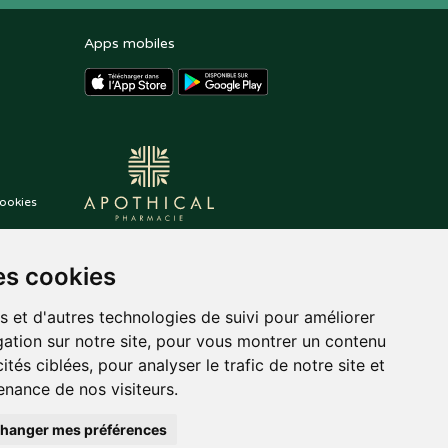
Apps mobiles
ookies
es cookies
s et d'autres technologies de suivi pour améliorer
ation sur notre site, pour vous montrer un contenu
ités ciblées, pour analyser le trafic de notre site et
nance de nos visiteurs.
hanger mes préférences
auté.