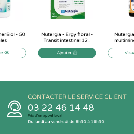
nerBiol - 50
Nutergia - Ergy fibral -
Nutergia
les
Transit intestinal 12...
multiminér
ser
Ajouter
Visu
CONTACTER LE SERVICE CLIENT
03 22 46 14 48
Prix d’un appel local
Du lundi au vendredi de 8h30 à 16h30