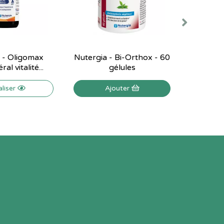
 - Oligomax
Nutergia - Bi-Orthox - 60
Nutergi
al vitalité...
gélules
aliser
Ajouter
V