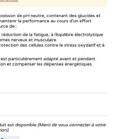
sson de pH neutre, contenant des glucides et
maintenir la performance au cours d'un effort
urce de :
réduction de la fatigue, à l’équilibre électrolytique
èmes nerveux et musculaire.
protection des cellules contre le stress oxydatif et à
t particulièrement adapté avant et pendant
tation et compenser les dépenses énergétiques.
it est disponible
(Merci de vous connecter à votre
ion).