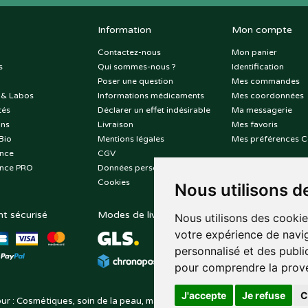
Information
Mon compte
Contactez-nous
Mon panier
s
Qui sommes-nous ?
Identification
Poser une question
Mes commandes
 & Labos
Informations médicaments
Mes coordonnées
tés
Déclarer un effet indésirable
Ma messagerie
ons
Livraison
Mes favoris
Bio
Mentions légales
Mes préférences C
nce
CGV
nce PRO
Données personnelles
Cookies
Nous utilisons d
t sécurisé
Modes de livraison
Suivez-nous sur
Nous utilisons des cookie
votre expérience de navig
personnalisé et des public
pour comprendre la prove
J'accepte
Je refuse
C
ur : Cosmétiques, soin de la peau, maquillage, toutes vos marques de be