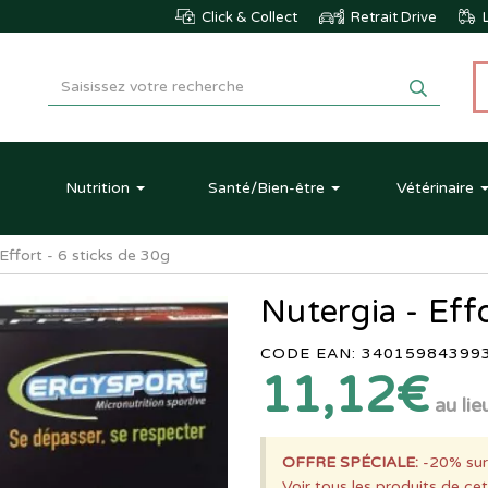
Click & Collect
Retrait Drive
L
Nutrition
Santé
/Bien-être
Vétérinaire
Effort - 6 sticks de 30g
Nutergia - Effo
CODE EAN: 34015984399
11,12€
au lie
OFFRE SPÉCIALE:
-20% sur
Voir tous les produits de cet