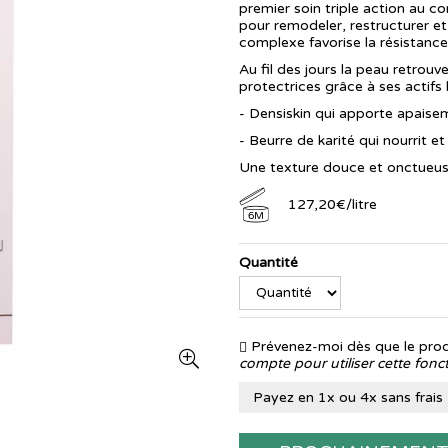
premier soin triple action au 
pour remodeler, restructurer et 
complexe favorise la résistanc
Au fil des jours la peau retrouv
protectrices grâce à ses actifs 
- Densiskin qui apporte apaisem
- Beurre de karité qui nourrit e
Une texture douce et onctueuse 
127
,
20
€
/
litre
6M
Quantité
Prévenez-moi dès que le produ
compte pour utiliser cette fonct
Payez en 1x ou 4x sans frais