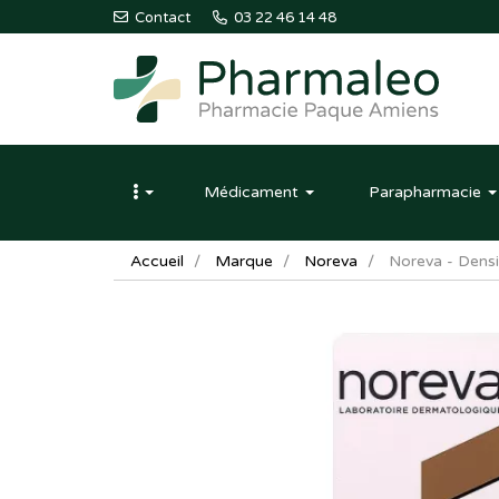
Contact
03 22 46 14 48
Pharmaleo
Pharmacie
Médicament
Parapharmacie
Paque
Amiens
Accueil
Marque
Noreva
Noreva - Densi