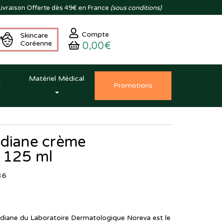
ivraison
Offerte dès 49€ en France
(sous conditions)
Compte
Skincare
Coréenne
0,00€
Matériel Médical
Promo
tion
s
idiane crème
- 125 ml
36
idiane du Laboratoire Dermatologique Noreva est le