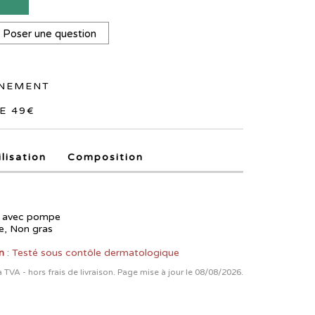
T
Poser une question
NNEMENT
E 49€
ilisation
Composition
e avec pompe
e, Non gras
n
: Testé sous contôle dermatologique
la TVA - hors frais de livraison. Page mise à jour le 08/08/2026.