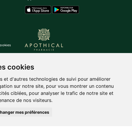
ookies
es cookies
s et d'autres technologies de suivi pour améliorer
ation sur notre site, pour vous montrer un contenu
ités ciblées, pour analyser le trafic de notre site et
nance de nos visiteurs.
hanger mes préférences
auté.
Posez une question
,
tekisto
à votre pharmacien
pharmacie
en