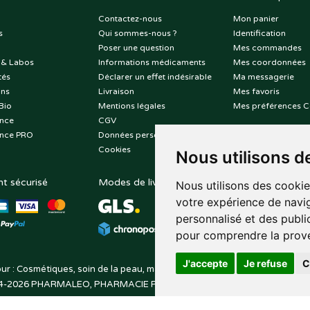
Contactez-nous
Mon panier
s
Qui sommes-nous ?
Identification
Poser une question
Mes commandes
 & Labos
Informations médicaments
Mes coordonnées
tés
Déclarer un effet indésirable
Ma messagerie
ons
Livraison
Mes favoris
Bio
Mentions légales
Mes préférences C
nce
CGV
nce PRO
Données personnelles
Cookies
Nous utilisons d
t sécurisé
Modes de livraison
Suivez-nous sur
Nous utilisons des cookie
votre expérience de navig
personnalisé et des public
pour comprendre la prove
J'accepte
Je refuse
C
ur : Cosmétiques, soin de la peau, maquillage, toutes vos marques de be
4-2026
PHARMALEO, PHARMACIE PAQUE
– Tous droits réservés –
Apo