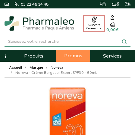
03 22 46 14 48
Skincare
Coréenne
0,00€
Pharmaleo
Pharmacie
Promos
Navigation
Produits
Services
Paque
Accueil
Marque
Noreva
Amiens
Noreva - Crème Bergasol Expert SPF30 - 50mL