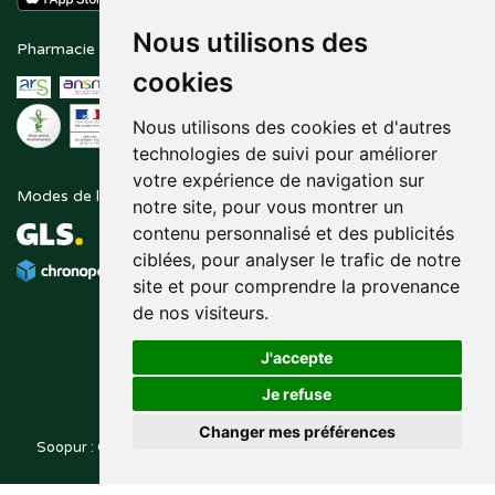
Nous utilisons des
Pharmacie en ligne agréée
Paiement sécurisé
cookies
Nous utilisons des cookies et d'autres
technologies de suivi pour améliorer
votre expérience de navigation sur
Modes de livraison
Suivez-nous sur
notre site, pour vous montrer un
contenu personnalisé et des publicités
ciblées, pour analyser le trafic de notre
site et pour comprendre la provenance
de nos visiteurs.
J'accepte
Je refuse
Changer mes préférences
Soopur : Cosmétiques, soin de la peau, maquillage, toutes vos
Posez une question
marques de beauté.
à votre pharmacien
© 2014-2026
PHARMALEO, PHARMACIE PAQUE
– Tous droits