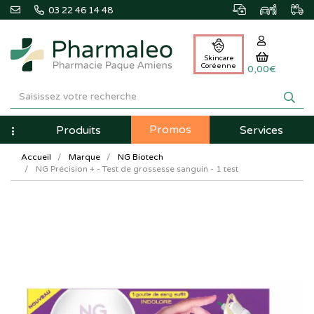
03 22 46 14 48
Skincare
Coréenne
0,00€
Pharmaleo
Pharmacie
Promos
Navigation
Produits
Services
Paque
Accueil
Marque
NG Biotech
Amiens
NG Précision + - Test de grossesse sanguin - 1 test