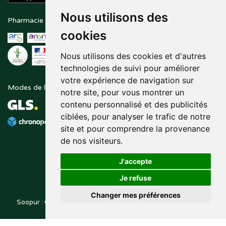
Nous utilisons des
Pharmacie en ligne agréée
Paiement sécurisé
cookies
Nous utilisons des cookies et d'autres
technologies de suivi pour améliorer
votre expérience de navigation sur
Modes de livraison
Suivez-nous sur
notre site, pour vous montrer un
contenu personnalisé et des publicités
ciblées, pour analyser le trafic de notre
site et pour comprendre la provenance
de nos visiteurs.
J'accepte
Je refuse
Changer mes préférences
Soopur : Cosmétiques, soin de la peau, maquillage, toutes vos
Posez une question
marques de beauté.
à votre pharmacien
© 2014-2026
PHARMALEO, PHARMACIE PAQUE
– Tous droits